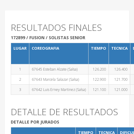
RESULTADOS FINALES
172899 / FUSION / SOLISTAS SENIOR
LUGAR
COREOGRAFIA
TIEMPO
TECNICA
1
67645 Esteban Alzate (Salsa)
126.200
126.400
2
67643 Marcela Salazar (Salsa)
122.900
121.700
3
67642 Luis Erney Martinez (Salsa)
121.100
121.000
DETALLE DE RESULTADOS
DETALLE POR JURADOS
TIEMPO
TECNICA
DIFICU