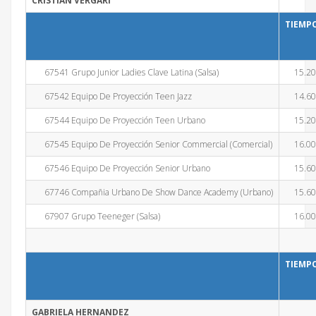
CRISTIAN VERGARI
TIEMP
67541 Grupo Junior Ladies Clave Latina (Salsa)
15.2
67542 Equipo De Proyección Teen Jazz
14.6
67544 Equipo De Proyección Teen Urbano
15.2
67545 Equipo De Proyección Senior Commercial (Comercial)
16.0
67546 Equipo De Proyección Senior Urbano
15.6
67746 Compañia Urbano De Show Dance Academy (Urbano)
15.6
67907 Grupo Teeneger (Salsa)
16.0
TIEMP
GABRIELA HERNANDEZ