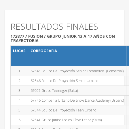
RESULTADOS FINALES
172877 / FUSION / GRUPO JUNIOR 13 A 17 AÑOS CON
TRAYECTORIA
LUGAR
COREOGRAFIA
1
67545 Equipo De Proyección Senior Commercial (Comercial)
2
67546 Equipo De Proyección Senior Urbano
3
67907 Grupo Teeneger (Salsa)
4
67746 Compañia Urbano De Show Dance Academy (Urbano)
5
67544 Equipo De Proyección Teen Urbano
6
67541 Grupo Junior Ladies Clave Latina (Salsa)