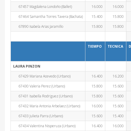
67457 Magdalena Londoño (Ballet)
16.000
16.000
67464 Samantha Torres Tavera (Bachata)
15.400
15.800
67890 Isabela Arias Jaramillo
15.800
15.800
TIEMPO
TECNICA
D
LAURA PINZON
67429 Mariana Acevedo (Urbano)
16.400
16.200
67430 Valeria Perez (Urbano)
15.800
15.600
67431 Isabella Rodriguez (Urbano)
15.800
15.600
67432 Maria Antonia Arbelaez (Urbano)
16.000
15.600
67433 Julieta Parra (Urbano)
15.600
15.400
67434 Valentina Nisperuza (Urbano)
16.400
16.000