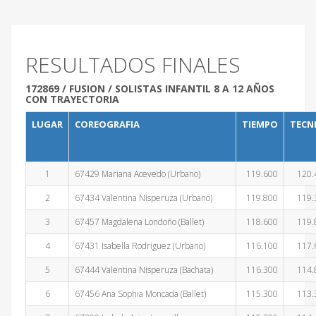
RESULTADOS FINALES
172869 / FUSION / SOLISTAS INFANTIL 8 A 12 AÑOS
CON TRAYECTORIA
LUGAR
COREOGRAFIA
TIEMPO
TECN
1
67429 Mariana Acevedo (Urbano)
119.600
120.
2
67434 Valentina Nisperuza (Urbano)
119.800
119.
3
67457 Magdalena Londoño (Ballet)
118.600
119.
4
67431 Isabella Rodriguez (Urbano)
116.100
117.
5
67444 Valentina Nisperuza (Bachata)
116.300
114.
6
67456 Ana Sophia Moncada (Ballet)
115.300
113.