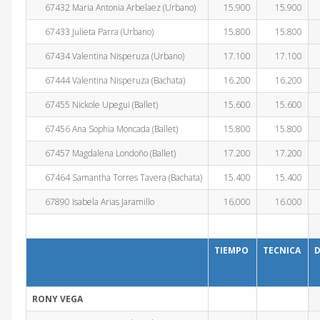
67432 Maria Antonia Arbelaez (Urbano)
15.900
15.900
67433 Julieta Parra (Urbano)
15.800
15.800
67434 Valentina Nisperuza (Urbano)
17.100
17.100
67444 Valentina Nisperuza (Bachata)
16.200
16.200
67455 Nickole Upegui (Ballet)
15.600
15.600
67456 Ana Sophia Moncada (Ballet)
15.800
15.800
67457 Magdalena Londoño (Ballet)
17.200
17.200
67464 Samantha Torres Tavera (Bachata)
15.400
15.400
67890 Isabela Arias Jaramillo
16.000
16.000
TIEMPO
TECNICA
D
RONY VEGA