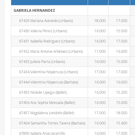
GABRIELA HERNANDEZ
67429 Mariana Acevedo (Urbano)
18.000
17.000
67430 Valeria Perez (Urbano)
16.000
15.000
67431 Isabella Rodriguez (Urbano)
16.000
17.000
67432 Maria Antonia Arbelaez (Urbano)
17.000
16.000
67433 Julieta Parra (Urbano)
16.000
15.000
67434 Valentina Nisperuza (Urbano)
17.000
17.000
67444 Valentina Nisperuza (Bachata)
16.000
16.000
67455 Nickole Upegui (Ballet)
16.000
15.200
67456 Ana Sophia Moncada (Ballet)
16.000
15.000
67457 Magdalena Londoño (Ballet)
17.000
18.000
67464 Samantha Torres Tavera (Bachata)
16.000
15.600
67890 Isabela Arias Jaramillo
16.000
17.000