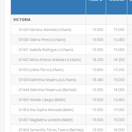
VICTORIA
67429 Mariana Acevedo (Urbano)
19.000
19.000
67430 Valeria Perez (Urbano)
19.000
16.400
67431 Isabella Rodriguez (Urbano)
19.000
19.000
67432 Maria Antonia Arbelaez (Urbano)
18.200
18.200
67433 Julieta Parra (Urbano)
16.800
16.200
67434 Valentina Nisperuza (Urbano)
18.400
19.000
67444 Valentina Nisperuza (Bachata)
19.000
18.000
67455 Nickole Upegui (Ballet)
19.000
16.600
67456 Ana Sophia Moncada (Ballet)
19.000
19.000
67457 Magdalena Londoño (Ballet)
19.000
19.000
67464 Samantha Torres Tavera (Bachata)
19.000
18.000