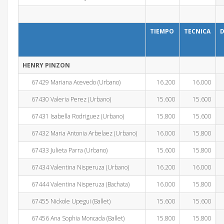
TIEMPO
TECNICA
D
HENRY PINZON
67429 Mariana Acevedo (Urbano)
16.200
16.000
67430 Valeria Perez (Urbano)
15.600
15.600
67431 Isabella Rodriguez (Urbano)
15.800
15.600
67432 Maria Antonia Arbelaez (Urbano)
16.000
15.800
67433 Julieta Parra (Urbano)
15.600
15.800
67434 Valentina Nisperuza (Urbano)
16.200
16.000
67444 Valentina Nisperuza (Bachata)
16.000
15.800
67455 Nickole Upegui (Ballet)
15.600
15.600
67456 Ana Sophia Moncada (Ballet)
15.800
15.800