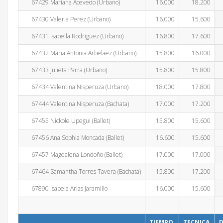
67429 Mariana Acevedo (Urbano)
16.000
18.200
67430 Valeria Perez (Urbano)
16.000
15.600
67431 Isabella Rodriguez (Urbano)
16.800
17.600
67432 Maria Antonia Arbelaez (Urbano)
15.800
16.000
67433 Julieta Parra (Urbano)
15.800
15.800
67434 Valentina Nisperuza (Urbano)
18.000
17.800
67444 Valentina Nisperuza (Bachata)
17.000
17.200
67455 Nickole Upegui (Ballet)
15.800
15.600
67456 Ana Sophia Moncada (Ballet)
16.600
15.600
67457 Magdalena Londoño (Ballet)
17.000
17.000
67464 Samantha Torres Tavera (Bachata)
15.800
17.200
67890 Isabela Arias Jaramillo
16.000
15.600
TIEMPO
TECNICA
D