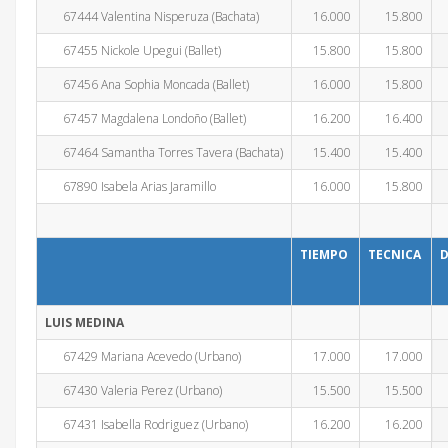
67444 Valentina Nisperuza (Bachata)
16.000
15.800
67455 Nickole Upegui (Ballet)
15.800
15.800
67456 Ana Sophia Moncada (Ballet)
16.000
15.800
67457 Magdalena Londoño (Ballet)
16.200
16.400
67464 Samantha Torres Tavera (Bachata)
15.400
15.400
67890 Isabela Arias Jaramillo
16.000
15.800
TIEMPO
TECNICA
D
LUIS MEDINA
67429 Mariana Acevedo (Urbano)
17.000
17.000
67430 Valeria Perez (Urbano)
15.500
15.500
67431 Isabella Rodriguez (Urbano)
16.200
16.200