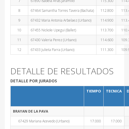
7
67890 Isabela Arias Jaramillo
115.300
114.
8
67464 Samantha Torres Tavera (Bachata)
112.800
113.
9
67432 Maria Antonia Arbelaez (Urbano)
114.900
113.
10
67455 Nickole Upegui (Ballet)
113.700
110.
11
67430 Valeria Perez (Urbano)
114.600
109.
12
67433 Julieta Parra (Urbano)
111.300
109.
DETALLE DE RESULTADOS
DETALLE POR JURADOS
TIEMPO
TECNICA
D
BRAYAN DE LA PAVA
67429 Mariana Acevedo (Urbano)
17.000
17.000