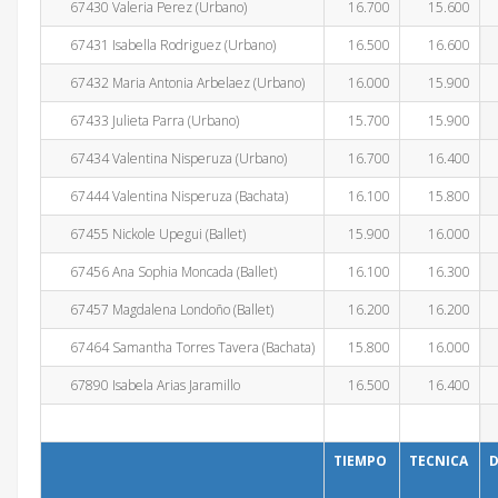
67430 Valeria Perez (Urbano)
16.700
15.600
67431 Isabella Rodriguez (Urbano)
16.500
16.600
67432 Maria Antonia Arbelaez (Urbano)
16.000
15.900
67433 Julieta Parra (Urbano)
15.700
15.900
67434 Valentina Nisperuza (Urbano)
16.700
16.400
67444 Valentina Nisperuza (Bachata)
16.100
15.800
67455 Nickole Upegui (Ballet)
15.900
16.000
67456 Ana Sophia Moncada (Ballet)
16.100
16.300
67457 Magdalena Londoño (Ballet)
16.200
16.200
67464 Samantha Torres Tavera (Bachata)
15.800
16.000
67890 Isabela Arias Jaramillo
16.500
16.400
TIEMPO
TECNICA
D