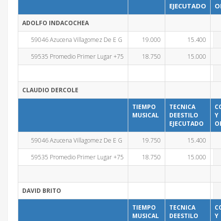
EJECUTADO
O
ADOLFO INDACOCHEA
59046 Azucena Villagomez De E G
19.000
15.400
59535 Promedio Primer Lugar +75
18.750
15.000
CLAUDIO DERCOLE
TIEMPO
TECNICA
C
MUSICAL
DEESTILO
Y
EJECUTADO
O
59046 Azucena Villagomez De E G
19.750
15.400
59535 Promedio Primer Lugar +75
18.750
15.000
DAVID BRITO
TIEMPO
TECNICA
C
MUSICAL
DEESTILO
Y