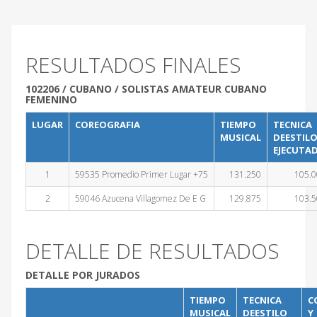
RESULTADOS FINALES
102206 / CUBANO / SOLISTAS AMATEUR CUBANO
FEMENINO
LUGAR
COREOGRAFIA
TIEMPO
TECNICA
MUSICAL
DEESTIL
EJECUTA
1
59535 Promedio Primer Lugar +75
131.250
105.
2
59046 Azucena Villagomez De E G
129.875
103.
DETALLE DE RESULTADOS
DETALLE POR JURADOS
TIEMPO
TECNICA
C
MUSICAL
DEESTILO
Y