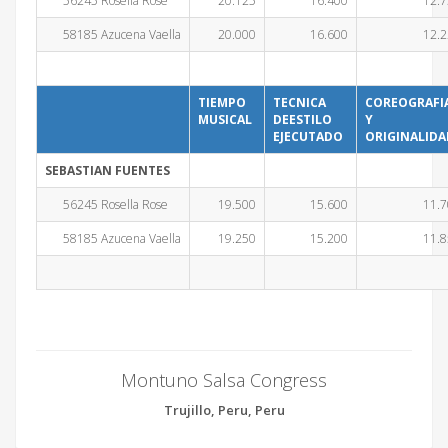
56245 Rosella Rose
20.125
16.400
12.
58185 Azucena Vaella
20.000
16.600
12.
TIEMPO
TECNICA
COREOGRAFI
MUSICAL
DEESTILO
Y
EJECUTADO
ORIGINALIDA
SEBASTIAN FUENTES
56245 Rosella Rose
19.500
15.600
11.
58185 Azucena Vaella
19.250
15.200
11.
Montuno Salsa Congress
Trujillo, Peru, Peru