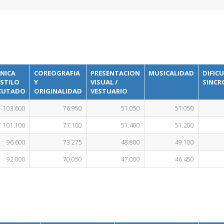
NICA
COREOGRAFIA
PRESENTACION
MUSICALIDAD
DIFIC
STILO
Y
VISUAL /
SINCR
ECUTADO
ORIGINALIDAD
VESTUARIO
103.600
76.950
51.050
51.050
101.100
77.100
51.400
51.200
96.600
73.275
48.800
49.100
92.000
70.050
47.000
46.450