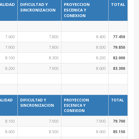
ALIDAD
DIFICULTAD Y
PROYECCION
TOTAL
SINCRONIZACION
ESCENICA Y
CONEXION
7.600
7.800
8.400
77.450
7.900
7.800
8.500
79.850
8.100
8.300
8.200
82.000
8.200
7.900
8.600
83.300
ALIDAD
DIFICULTAD Y
PROYECCION
TOTAL
SINCRONIZACION
ESCENICA Y
CONEXION
8.100
7.900
7.900
79.700
8.600
8.500
8.600
85.150