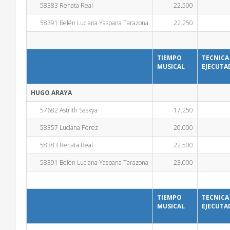
58383 Renata Real
22.500
58391 Belén Luciana Yaspana Tarazona
22.250
TIEMPO
TECNICA
MUSICAL
EJECUTA
HUGO ARAYA
57682 Astrith Saskya
17.250
58357 Luciana Pérez
20.000
58383 Renata Real
22.500
58391 Belén Luciana Yaspana Tarazona
23.000
TIEMPO
TECNICA
MUSICAL
EJECUTA