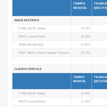
TIEMPO
TECNICA
MUSICAL
EJECUT
ANGIE RESTREPO
57682 Astrith Saskya
19.750
58357 Luciana Pérez
20.250
58383 Renata Real
21.000
58391 Belén Luciana Yaspana Tarazona
20.750
CLAUDIO DERCOLE
TIEMPO
TECNICA
MUSICAL
EJECUTA
57682 Astrith Saskya
20.000
58357 Luciana Pérez
21.250