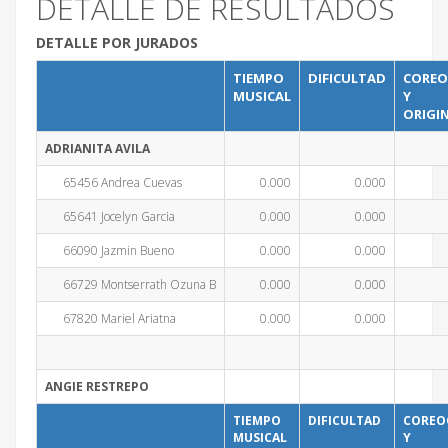
DETALLE DE RESULTADOS
DETALLE POR JURADOS
TIEMPO
DIFICULTAD
COREO
MUSICAL
Y
ORIGI
ADRIANITA AVILA
65456 Andrea Cuevas
0.000
0.000
65641 Jocelyn Garcia
0.000
0.000
66090 Jazmin Bueno
0.000
0.000
66729 Montserrath Ozuna B
0.000
0.000
67820 Mariel Ariatna
0.000
0.000
ANGIE RESTREPO
TIEMPO
DIFICULTAD
COREO
MUSICAL
Y