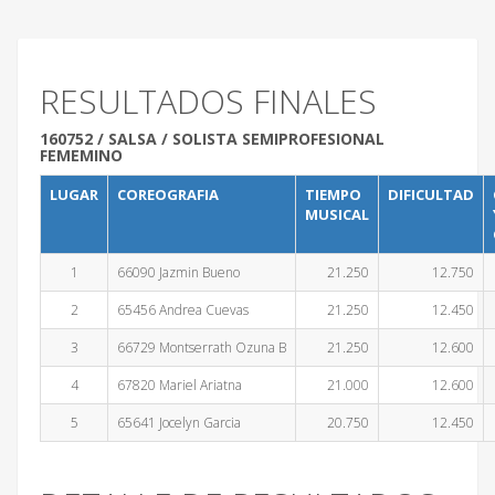
RESULTADOS FINALES
160752 / SALSA / SOLISTA SEMIPROFESIONAL
FEMEMINO
LUGAR
COREOGRAFIA
TIEMPO
DIFICULTAD
MUSICAL
1
66090 Jazmin Bueno
21.250
12.750
2
65456 Andrea Cuevas
21.250
12.450
3
66729 Montserrath Ozuna B
21.250
12.600
4
67820 Mariel Ariatna
21.000
12.600
5
65641 Jocelyn Garcia
20.750
12.450