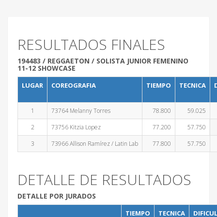
RESULTADOS FINALES
194483 / REGGAETON / SOLISTA JUNIOR FEMENINO
11-12 SHOWCASE
LUGAR
COREOGRAFIA
TIEMPO
TECNICA
1
73764 Melanny Torres
78.800
59.025
2
73756 Kitzia Lopez
77.200
57.750
3
73966 Allison Ramírez / Latin Lab
77.800
57.750
DETALLE DE RESULTADOS
DETALLE POR JURADOS
TIEMPO
TECNICA
DIFICU