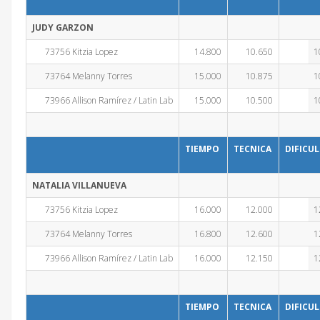
JUDY GARZON
73756 Kitzia Lopez
14.800
10.650
1
73764 Melanny Torres
15.000
10.875
1
73966 Allison Ramírez / Latin Lab
15.000
10.500
1
TIEMPO
TECNICA
DIFICU
NATALIA VILLANUEVA
73756 Kitzia Lopez
16.000
12.000
1
73764 Melanny Torres
16.800
12.600
1
73966 Allison Ramírez / Latin Lab
16.000
12.150
1
TIEMPO
TECNICA
DIFICU