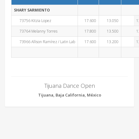
SHARY SARMIENTO
73756 Kitzia Lopez
17.600
13.050
1
73764 Melanny Torres
17.800
13.500
1
73966 Allison Ramírez / Latin Lab
17.600
13.200
1
Tijuana Dance Open
Tijuana, Baja California, México