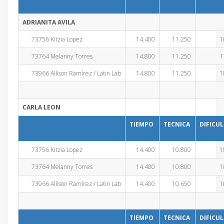
ADRIANITA AVILA
73756 Kitzia Lopez
14.400
11.250
1
73764 Melanny Torres
14.800
11.250
1
73966 Allison Ramírez / Latin Lab
14.800
11.250
1
CARLA LEON
TIEMPO
TECNICA
DIFICU
73756 Kitzia Lopez
14.400
10.800
1
73764 Melanny Torres
14.400
10.800
1
73966 Allison Ramírez / Latin Lab
14.400
10.650
1
TIEMPO
TECNICA
DIFICU