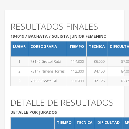
RESULTADOS FINALES
194019 / BACHATA / SOLISTA JUNIOR FEMENINO
LUGAR
COREOGRAFIA
TIEMPO
TECNICA
DIFICULT
1
73145 Grettel Rubí
114.800
86.550
87.0
2
73147 Nirvana Torres
112.300
84.150
84.0
3
73855 Odeth Gil
110.900
82.125
82.6
DETALLE DE RESULTADOS
DETALLE POR JURADOS
TIEMPO
TECNICA
DIFICULTAD
M