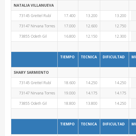
NATALIA VILLANUEVA
73145 Grettel Rubí
17.400
13.200
13.200
73147 Nirvana Torres
17.000
12.600
12.750
73855 Odeth Gil
16.800
12.150
12.300
TIEMPO
TECNICA
DIFICULTAD
M
SHARY SARMIENTO
73145 Grettel Rubí
18.600
14.250
14.250
73147 Nirvana Torres
19.000
14.175
14.175
73855 Odeth Gil
18.800
13.800
14.250
TIEMPO
TECNICA
DIFICULTAD
M