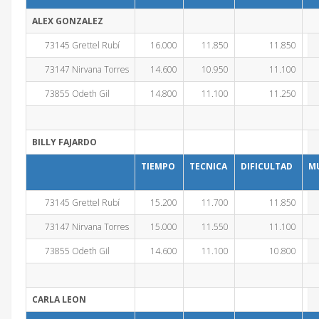
ALEX GONZALEZ
73145 Grettel Rubí
16.000
11.850
11.850
73147 Nirvana Torres
14.600
10.950
11.100
73855 Odeth Gil
14.800
11.100
11.250
BILLY FAJARDO
TIEMPO
TECNICA
DIFICULTAD
M
73145 Grettel Rubí
15.200
11.700
11.850
73147 Nirvana Torres
15.000
11.550
11.100
73855 Odeth Gil
14.600
11.100
10.800
CARLA LEON