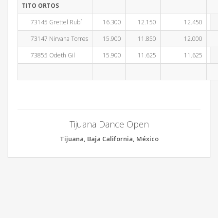
TITO ORTOS
73145 Grettel Rubí
16.300
12.150
12.450
73147 Nirvana Torres
15.900
11.850
12.000
73855 Odeth Gil
15.900
11.625
11.625
Tijuana Dance Open
Tijuana, Baja California, México