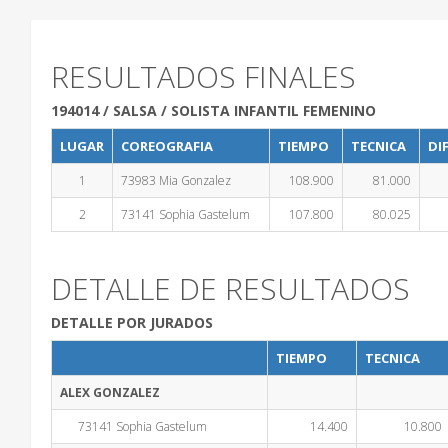
RESULTADOS FINALES
194014 / SALSA / SOLISTA INFANTIL FEMENINO
LUGAR
COREOGRAFIA
TIEMPO
TECNICA
DI
1
73983 Mia Gonzalez
108.900
81.000
2
73141 Sophia Gastelum
107.800
80.025
DETALLE DE RESULTADOS
DETALLE POR JURADOS
TIEMPO
TECNICA
ALEX GONZALEZ
73141 Sophia Gastelum
14.400
10.800