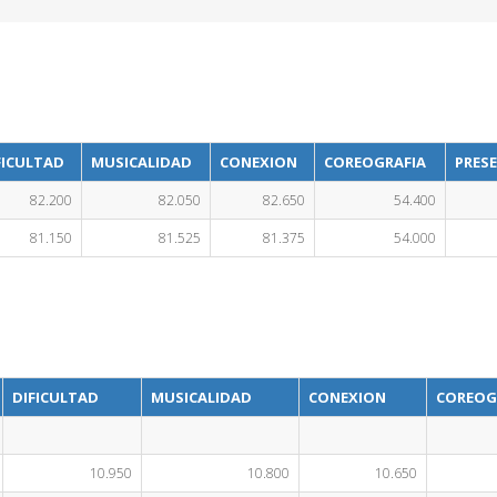
FICULTAD
MUSICALIDAD
CONEXION
COREOGRAFIA
PRES
82.200
82.050
82.650
54.400
81.150
81.525
81.375
54.000
DIFICULTAD
MUSICALIDAD
CONEXION
COREOG
10.950
10.800
10.650