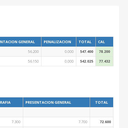
ENTACION GENERAL
PENALIZACION
TOTAL
CAL
56.200
0.000
547.400
78.200
56.150
0.000
542.025
77.432
RAFIA
PRESENTACION GENERAL
TOTAL
7.300
7.700
72.600