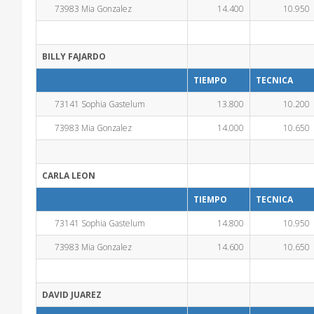
73983 Mia Gonzalez
14.400
10.950
BILLY FAJARDO
TIEMPO
TECNICA
73141 Sophia Gastelum
13.800
10.200
73983 Mia Gonzalez
14.000
10.650
CARLA LEON
TIEMPO
TECNICA
73141 Sophia Gastelum
14.800
10.950
73983 Mia Gonzalez
14.600
10.650
DAVID JUAREZ